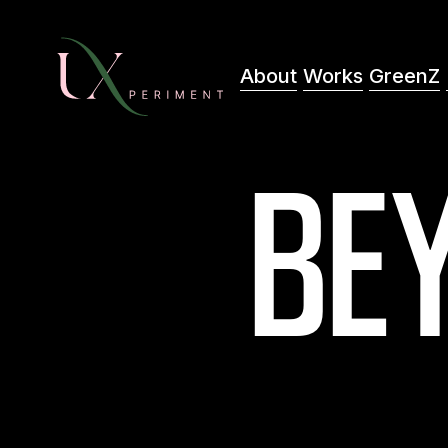
About
Works
GreenZ
About
Works
GreenZ
BE